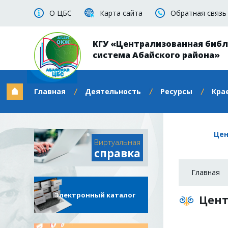
О ЦБС
Карта сайта
Обратная связь
КГУ «Централизованная биб
система Абайского района»
Главная
Деятельность
Ресурсы
Кра
Цен
Виртуальная
справка
Главная
Электронный каталог
Цент