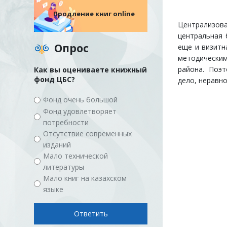
Продление книг online
Централизова
центральная 
Опрос
еще и визитн
методическим
района. Поэ
Как вы оцениваете книжный
фонд ЦБС?
дело, неравн
Фонд очень большой
Фонд удовлетворяет
потребности
Отсутствие современных
изданий
Мало технической
литературы
Мало книг на казахском
языке