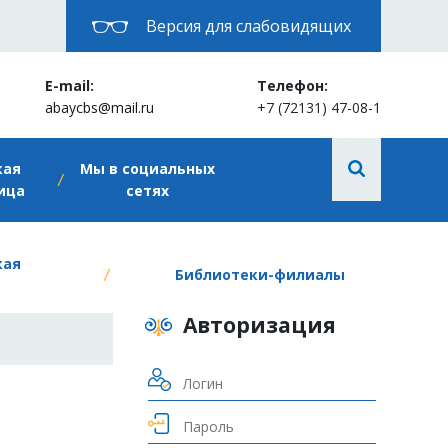
Версия для слабовидящих
E-mail:
Телефон:
abaycbs@mail.ru
+7 (72131) 47-08-1
кая
Мы в социальных
ица
сетях
кая
Библиотеки-филиалы
Авторизация