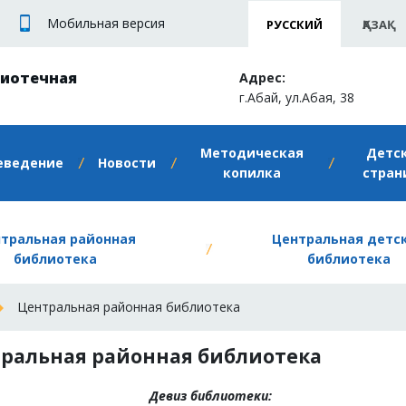
Мобильная версия
РУССКИЙ
ҚАЗАҚ
лиотечная
Адрес:
г.Абай, ул.Абая, 38
Методическая
Детс
еведение
Новости
копилка
стран
тральная районная
Центральная детс
библиотека
библиотека
Центральная районная библиотека
ральная районная библиотека
Девиз библиотеки: