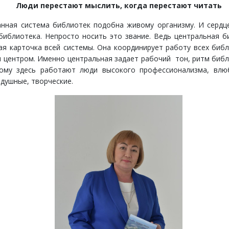
Люди перестают мыслить, когда перестают читать
нная система библиотек подобна живому организму. И сердц
библиотека. Непросто носить это звание. Ведь центральная б
ая карточка всей системы. Она координирует работу всех библ
 центром. Именно центральная задает рабочий тон, ритм биб
тому здесь работают люди высокого профессионализма, влю
одушные, творческие.