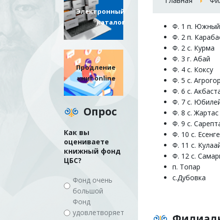
Главная
Фи
Электронный
каталог
Ф. 1 п. Южны
Ф. 2 п. Караба
Ф. 2 с. Курма
Ф. 3 г. Абай
Продление
Ф. 4 с. Коксу
книг online
Ф. 5 с. Агрог
Ф. 6 с. Акбаст
Ф. 7 с. Юбиле
Опрос
Ф. 8 с. Жартас
Ф. 9 с. Сарепт
Как вы
Ф. 10 с. Есенг
оцениваете
Ф. 11 с. Кулаа
книжный фонд
Ф. 12 с. Самар
ЦБС?
п. Топар
с.Дубовка
Фонд очень
большой
Фонд
удовлетворяет
Филиал