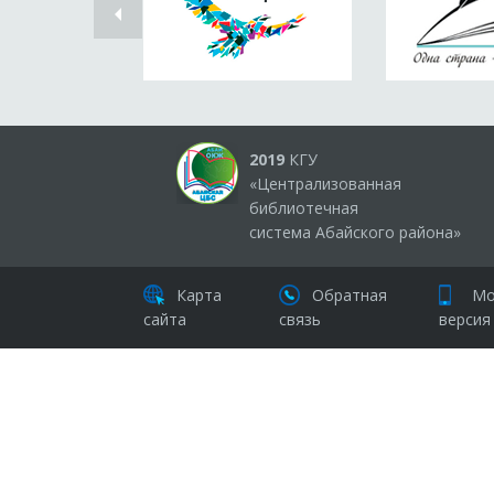
2019
КГУ
«Централизованная
библиотечная
система Абайского района»
Карта
Обратная
Мо
сайта
связь
версия