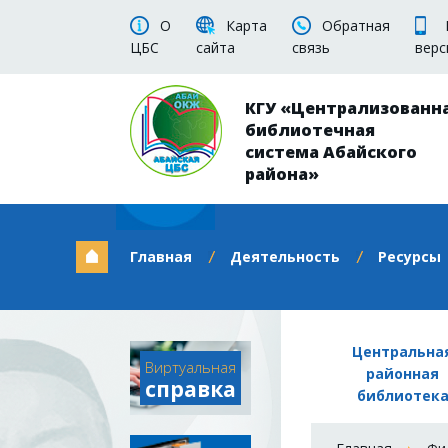
О
Карта
Обратная
ЦБС
сайта
связь
верс
КГУ «Централизованн
библиотечная
система Абайского
района»
Главная
Деятельность
Ресурсы
Центральна
Виртуальная
районная
справка
библиотек