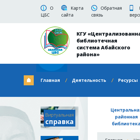
О
Карта
Обратная
ЦБС
сайта
связь
верс
КГУ «Централизованн
библиотечная
система Абайского
района»
Главная
Деятельность
Ресурсы
Центральна
Виртуальная
районная
справка
библиотек