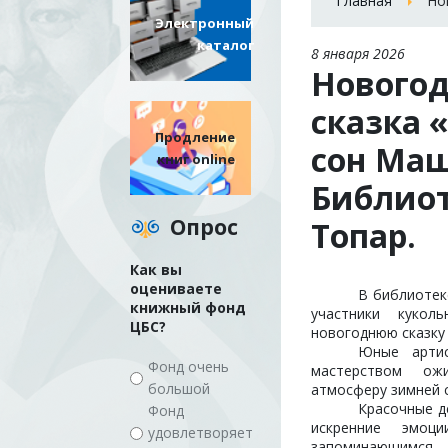
Главная
Но
Электронный
каталог
8 января 2026
Новогод
сказка 
Продление
сон Маш
книг online
Библиот
Опрос
Топар.
Как вы
оцениваете
В библиотек
книжный фонд
участники кукол
ЦБС?
новогоднюю сказку
Юные арти
Фонд очень
мастерством ож
большой
атмосферу зимней с
Красочные д
Фонд
искренние эмоци
удовлетворяет
запоминающимс