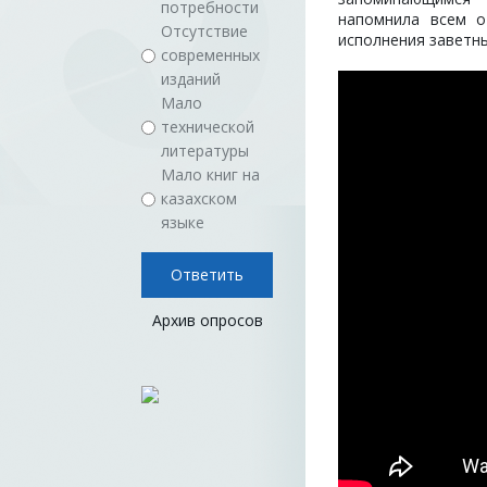
потребности
напомнила всем о
Отсутствие
исполнения заветн
современных
изданий
Мало
технической
литературы
Мало книг на
казахском
языке
Архив опросов