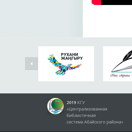
2019
КГУ
«Централизованная
библиотечная
система Абайского района»