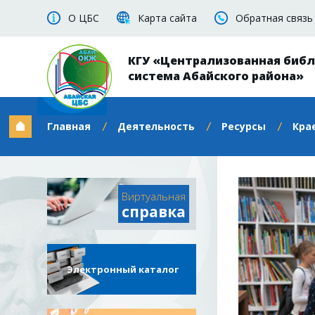
О ЦБС
Карта сайта
Обратная связь
КГУ «Централизованная биб
система Абайского района»
Главная
Деятельность
Ресурсы
Кра
Виртуальная
справка
Электронный каталог