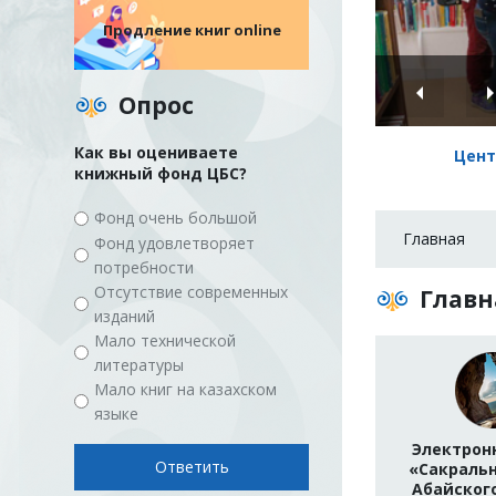
Продление книг online
Опрос
Как вы оцениваете
Цент
книжный фонд ЦБС?
Фонд очень большой
Главная
Фонд удовлетворяет
потребности
Отсутствие современных
Главн
изданий
Мало технической
литературы
Мало книг на казахском
языке
Электрон
«Сакраль
Абайског