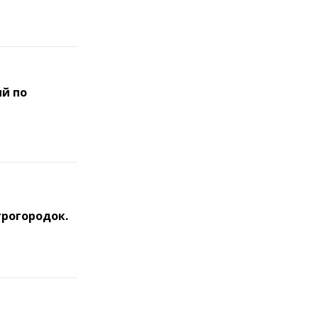
й по
грогородок.