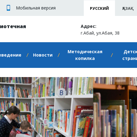
Мобильная версия
РУССКИЙ
ҚАЗАҚ
лиотечная
Адрес:
г.Абай, ул.Абая, 38
Методическая
Детс
еведение
Новости
копилка
стран