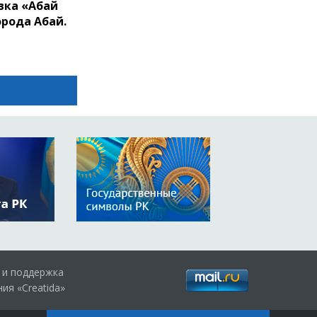
вка «Абай
орода Абай.
 и поддержка
ия «Creatida»