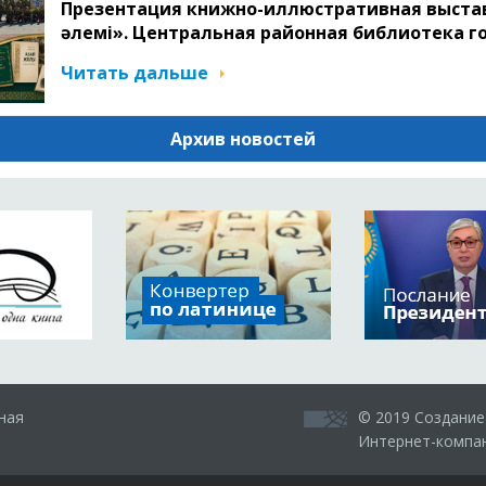
Презентация книжно-иллюстративная выста
әлемі». Центральная районная библиотека г
Читать дальше
Архив новостей
ная
© 2019 Создание
Интернет-компан