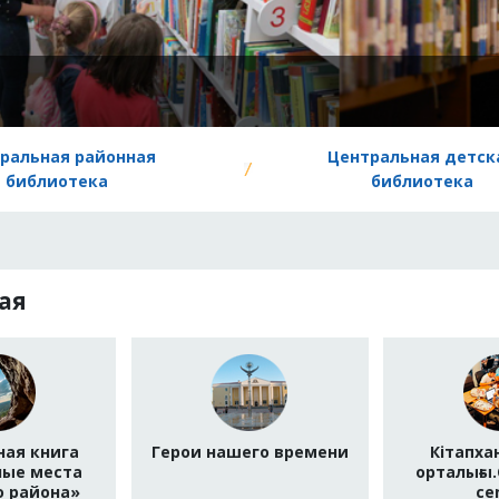
ральная районная
Центральная детск
библиотека
библиотека
ая
ная книга
Герои нашего времени
Кітапхан
ные места
орталығы.
о района»
ce