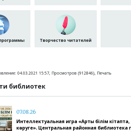
 программы
Творчество читателей
вление: 04.03.2021 15:57, Просмотров (912846),
Печать
ти библиотек
07.08.26
Интеллектуальная игра «Артық білім кітапта, 
көруге». Центральная районная библиотека 