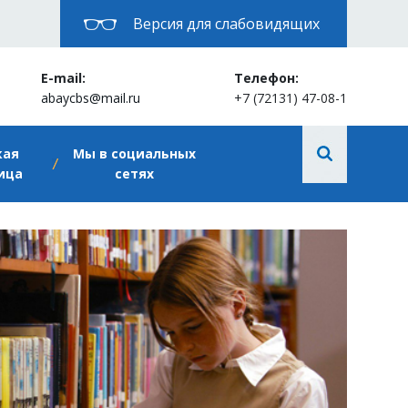
Версия для слабовидящих
E-mail:
Телефон:
abaycbs@mail.ru
+7 (72131) 47-08-1
кая
Мы в социальных
ица
сетях