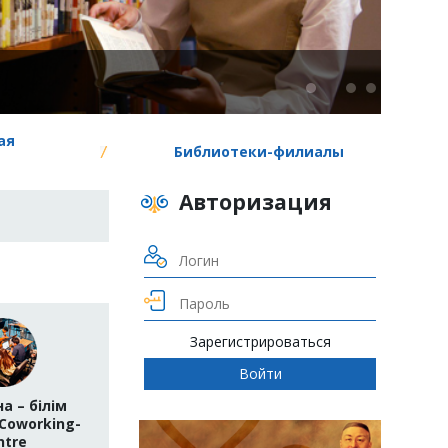
ая
Библиотеки-филиалы
Авторизация
Зарегистрироваться
а – білім
Coworking-
ntrе