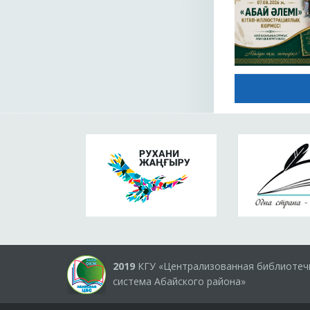
2019
КГУ «Централизованная библиотеч
система Абайского района»