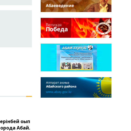
ерінбей оқып
города Абай.